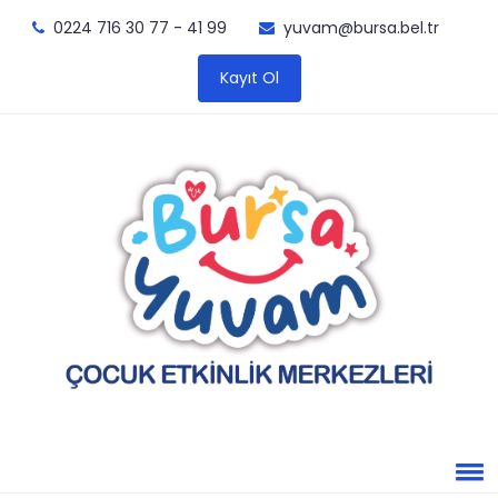
0224 716 30 77 - 41 99
yuvam@bursa.bel.tr
Kayıt Ol